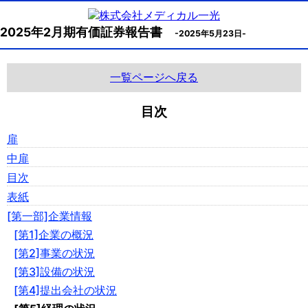
2025年2月期有価証券報告書
-2025年5月23日-
一覧ページへ戻る
目次
扉
中扉
目次
表紙
[第一部]企業情報
[第1]企業の概況
[第2]事業の状況
[第3]設備の状況
[第4]提出会社の状況