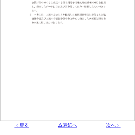
＜戻る
△表紙へ
次へ＞