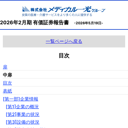
2026年2月期 有価証券報告書
-2026年5月19日-
一覧ページへ戻る
目次
扉
中扉
目次
表紙
[第一部]企業情報
[第1]企業の概況
[第2]事業の状況
[第3]設備の状況