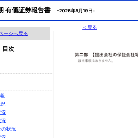
月期 有価証券報告書
-2026年5月19日-
＜戻る
ページへ戻る
目次
情報
概況
状況
状況
社の状況
状況