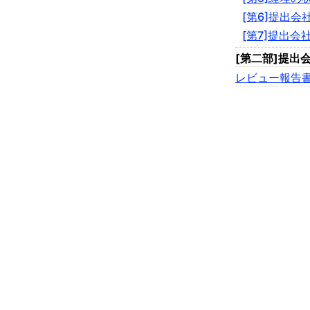
[第6]提出
[第7]提出会
[第二部]提出
レビュー報告