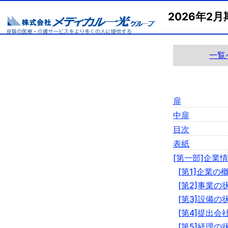
2026年2
一覧
扉
中扉
目次
表紙
[第一部]企業
[第1]企業の
[第2]事業の
[第3]設備の
[第4]提出会
[第5]経理の