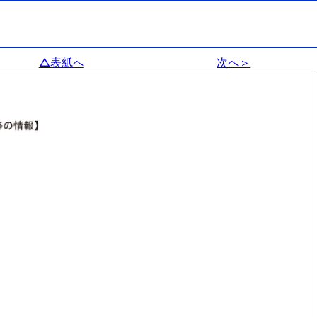
△表紙へ
次へ＞