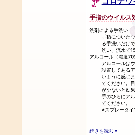
コロナウ
手指のウイルス
洗剤による手洗い
手指についた
る手洗いだけで
洗い、流水で15
アルコール（濃度70
アルコールは
設置してある
いように感じ
てください。目
が少ないと効
手のひらにア
でください。
※スプレータイプ
続きを読む »