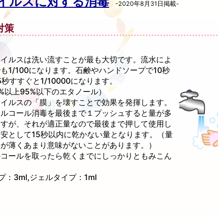
イルスに対する消毒
-2020年8月31日掲載-
対策
ウイルスは洗い流すことが最も大切です。流水によ
も1/100になります。石鹸やハンドソープで10秒
秒すすぐと1/10000になります。
%以上95%以下のエタノール）
ウイルスの「膜」を壊すことで効果を発揮します。
アルコール消毒を最後まで１プッシュすると量が多
ますが、それが適正量なので最後まで押して使用し
安として15秒以内に乾かない量となります。（量
果が薄くあまり意味がないことがあります。）
ルコールを取ったら乾くまでにしっかりともみこん
：3ml,ジェルタイプ：1ml