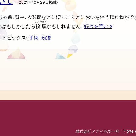
いて
-2021年10月29日掲載-
顔や首､背中､股関節などにぽっこりとにおいを伴う腫れ物がで
ふんりゅう
れはもしかしたら
粉瘤
かもしれません｡
続きを読む »
|
トピックス:
手術
,
粉瘤
株式会社メディカル一光 〒514-0