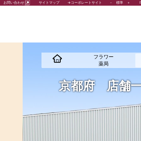
－
標準
＋
お問い合わせ
サイトマップ
→コーポレートサイト
フラワー
薬局
京都府
店舗一