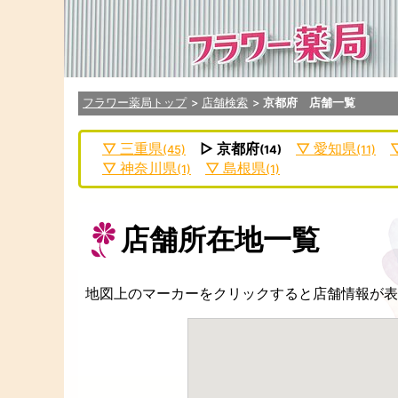
フラワー薬局トップ
店舗検索
京都府 店舗一覧
三重県
京都府
愛知県
(45)
(14)
(11)
神奈川県
島根県
(1)
(1)
店舗所在地一覧
地図上のマーカーをクリックすると店舗情報が表