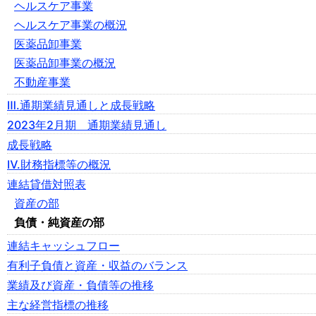
ヘルスケア事業
ヘルスケア事業の概況
医薬品卸事業
医薬品卸事業の概況
不動産事業
Ⅲ.通期業績見通しと成長戦略
2023年2月期 通期業績見通し
成長戦略
Ⅳ.財務指標等の概況
連結貸借対照表
資産の部
負債・純資産の部
連結キャッシュフロー
有利子負債と資産・収益のバランス
業績及び資産・負債等の推移
主な経営指標の推移