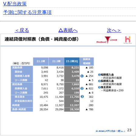
Ⅴ.配当政策
予測に関する注意事項
＜戻る
△表紙へ
次へ＞