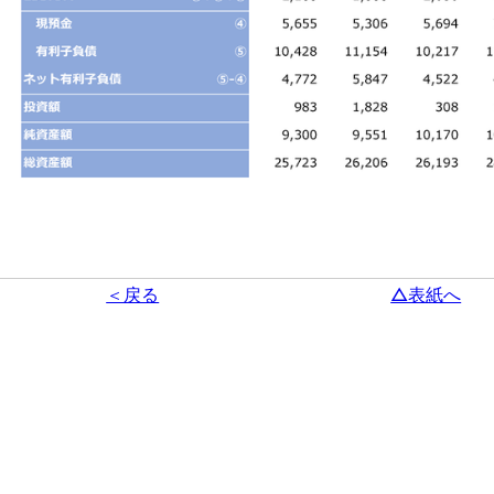
＜戻る
△表紙へ