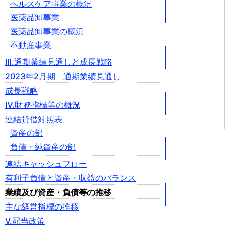
ヘルスケア事業の概況
医薬品卸事業
医薬品卸事業の概況
不動産事業
Ⅲ.通期業績見通しと成長戦略
2023年2月期 通期業績見通し
成長戦略
Ⅳ.財務指標等の概況
連結貸借対照表
資産の部
負債・純資産の部
連結キャッシュフロー
有利子負債と資産・収益のバランス
業績及び資産・負債等の推移
主な経営指標の推移
Ⅴ.配当政策