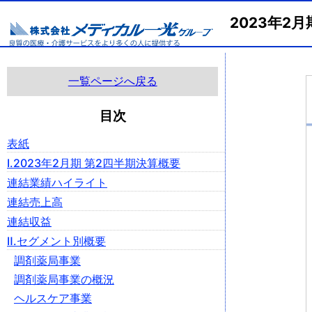
2023年
一覧ページへ戻る
目次
表紙
Ⅰ.2023年2月期 第2四半期決算概要
連結業績ハイライト
連結売上高
連結収益
Ⅱ.セグメント別概要
調剤薬局事業
調剤薬局事業の概況
ヘルスケア事業