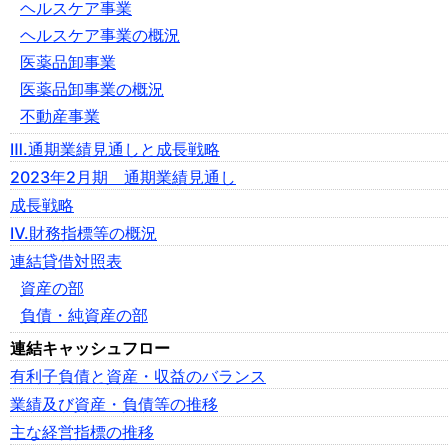
ヘルスケア事業
ヘルスケア事業の概況
医薬品卸事業
医薬品卸事業の概況
不動産事業
Ⅲ.通期業績見通しと成長戦略
2023年2月期 通期業績見通し
成長戦略
Ⅳ.財務指標等の概況
連結貸借対照表
資産の部
負債・純資産の部
連結キャッシュフロー
有利子負債と資産・収益のバランス
業績及び資産・負債等の推移
主な経営指標の推移