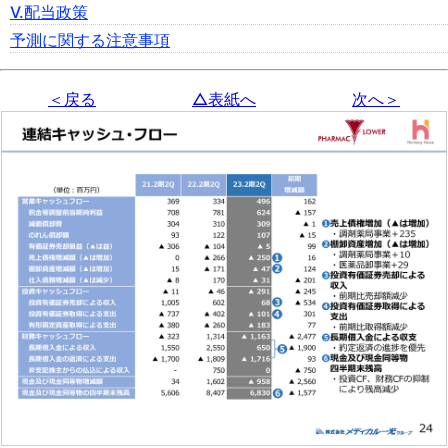
Ⅴ.配当政策
予測に関する注意事項
＜戻る
△表紙へ
次へ＞