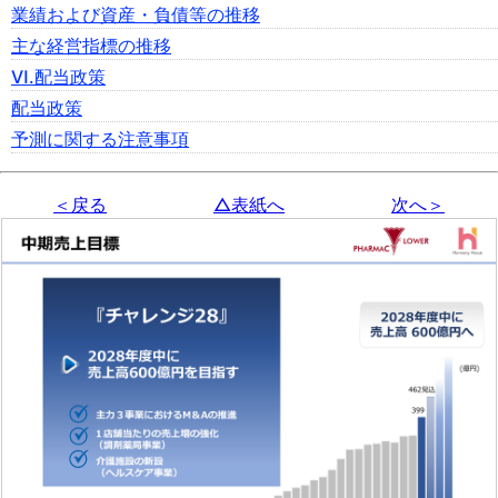
業績および資産・負債等の推移
主な経営指標の推移
Ⅵ.配当政策
配当政策
予測に関する注意事項
＜戻る
△表紙へ
次へ＞