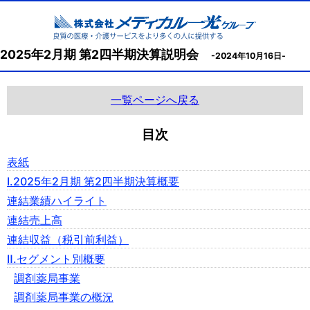
2025年2月期 第2四半期決算説明会
-2024年10月16日-
一覧ページへ戻る
目次
表紙
Ⅰ.2025年2月期 第2四半期決算概要
連結業績ハイライト
連結売上高
連結収益（税引前利益）
Ⅱ.セグメント別概要
調剤薬局事業
調剤薬局事業の概況