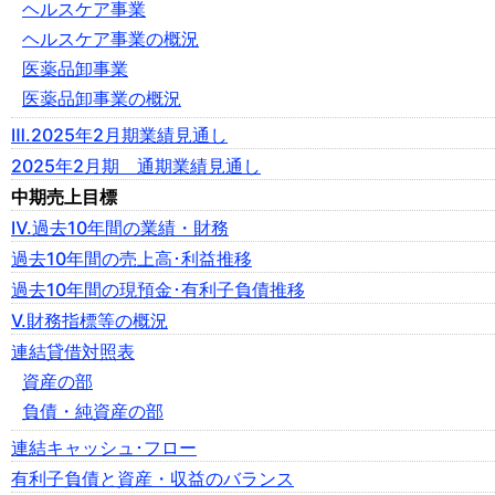
ヘルスケア事業
ヘルスケア事業の概況
医薬品卸事業
医薬品卸事業の概況
Ⅲ.2025年2月期業績見通し
2025年2月期 通期業績見通し
中期売上目標
Ⅳ.過去10年間の業績・財務
過去10年間の売上高･利益推移
過去10年間の現預金･有利子負債推移
Ⅴ.財務指標等の概況
連結貸借対照表
資産の部
負債・純資産の部
連結キャッシュ･フロー
有利子負債と資産・収益のバランス