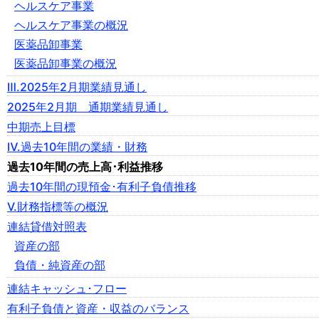
ヘルスケア事業
ヘルスケア事業の概況
医薬品卸事業
医薬品卸事業の概況
Ⅲ.2025年2月期業績見通し
2025年2月期 通期業績見通し
中期売上目標
Ⅳ.過去10年間の業績・財務
過去10年間の売上高･利益推移
過去10年間の現預金･有利子負債推移
Ⅴ.財務指標等の概況
連結貸借対照表
資産の部
負債・純資産の部
連結キャッシュ･フロー
有利子負債と資産・収益のバランス