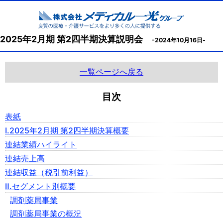
2025年2月期 第2四半期決算説明会
-2024年10月16日-
一覧ページへ戻る
目次
表紙
Ⅰ.2025年2月期 第2四半期決算概要
連結業績ハイライト
連結売上高
連結収益（税引前利益）
Ⅱ.セグメント別概要
調剤薬局事業
調剤薬局事業の概況