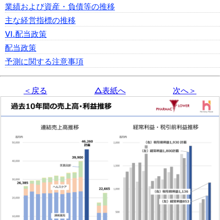
業績および資産・負債等の推移
主な経営指標の推移
Ⅵ.配当政策
配当政策
予測に関する注意事項
＜戻る
△表紙へ
次へ＞