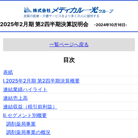
2025年2月期 第2四半期決算説明会
-2024年10月16日-
一覧ページへ戻る
目次
表紙
Ⅰ.2025年2月期 第2四半期決算概要
連結業績ハイライト
連結売上高
連結収益（税引前利益）
Ⅱ.セグメント別概要
調剤薬局事業
調剤薬局事業の概況