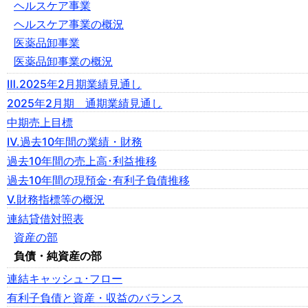
ヘルスケア事業
ヘルスケア事業の概況
医薬品卸事業
医薬品卸事業の概況
Ⅲ.2025年2月期業績見通し
2025年2月期 通期業績見通し
中期売上目標
Ⅳ.過去10年間の業績・財務
過去10年間の売上高･利益推移
過去10年間の現預金･有利子負債推移
Ⅴ.財務指標等の概況
連結貸借対照表
資産の部
負債・純資産の部
連結キャッシュ･フロー
有利子負債と資産・収益のバランス