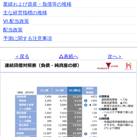
業績および資産・負債等の推移
主な経営指標の推移
Ⅵ.配当政策
配当政策
予測に関する注意事項
＜戻る
△表紙へ
次へ＞