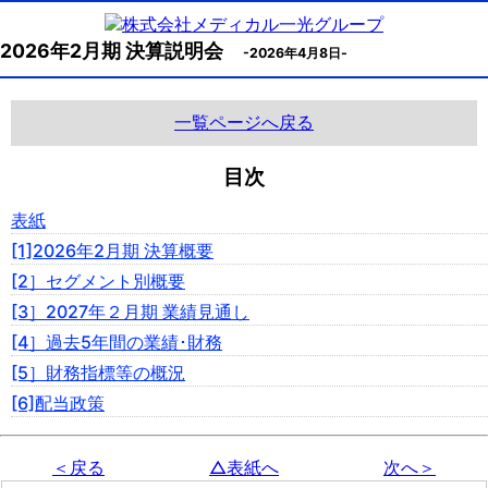
2026年2月期 決算説明会
-2026年4月8日-
一覧ページへ戻る
目次
表紙
[1]2026年2月期 決算概要
[2］セグメント別概要
[3］2027年２月期 業績見通し
[4］過去5年間の業績･財務
[5］財務指標等の概況
[6]配当政策
＜戻る
△表紙へ
次へ＞