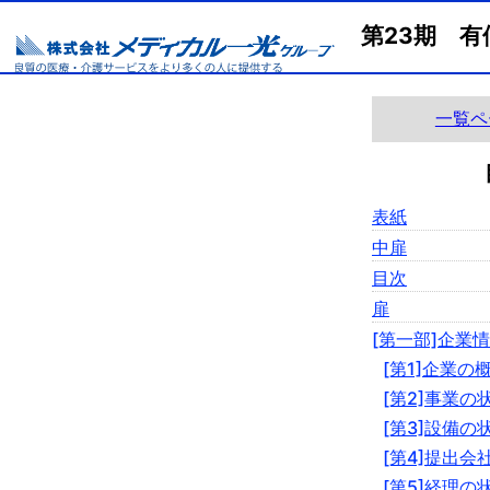
第23期 有
一覧ペ
表紙
中扉
目次
扉
[第一部]企業
[第1]企業の
[第2]事業の
[第3]設備の
[第4]提出会
[第5]経理の