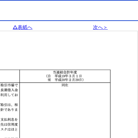
△表紙へ
次へ＞