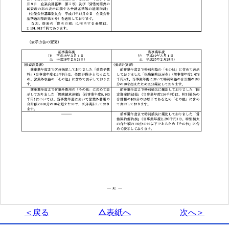
＜戻る
△表紙へ
次へ＞