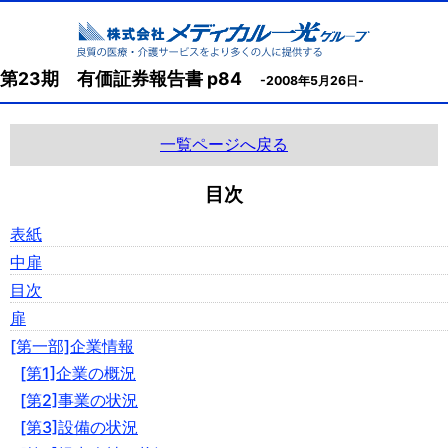
第23期 有価証券報告書 p84
-2008年5月26日-
一覧ページへ戻る
目次
表紙
中扉
目次
扉
[第一部]企業情報
[第1]企業の概況
[第2]事業の状況
[第3]設備の状況