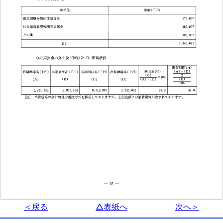
＜戻る
△表紙へ
次へ＞