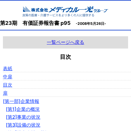
第23期 有価証券報告書 p95
-2008年5月26日-
一覧ページへ戻る
目次
表紙
中扉
目次
扉
[第一部]企業情報
[第1]企業の概況
[第2]事業の状況
[第3]設備の状況