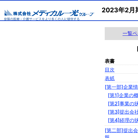
2023年2
一覧ペ
表書
目次
表紙
[第一部]企業
[第1]企業の
[第2]事業の
[第3]提出会
[第4]経理の
[第二部]提出
報