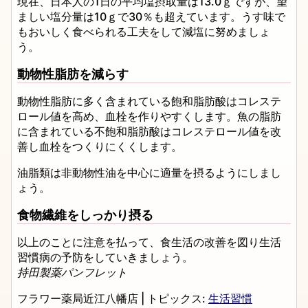
現在、日本人の1日の平均塩摂取量は13.0ｇですが、望
ましい塩分量は10ｇで30％も超えています。うす味で
もおいしく食べられる工夫をして減塩に努めましょ
う。
動物性脂肪を減らす
動物性脂肪に多く含まれている飽和脂肪酸はコレステ
ロール値を高め、血栓を作りやすくします。魚の脂肪
に含まれている不飽和脂肪酸はコレステロール値を改
善し血栓をつくりにくくします。
油脂類は非動物性油を中心に適量を摂るようにしまし
ょう。
食物繊維をしっかり摂る
以上のことに注意を払って、食生活の改善を図り生活
習慣病の予防をしていきましょう。
持田製薬パンフレット
フラワー薬局近江八幡店
|
トピックス:
生活習慣