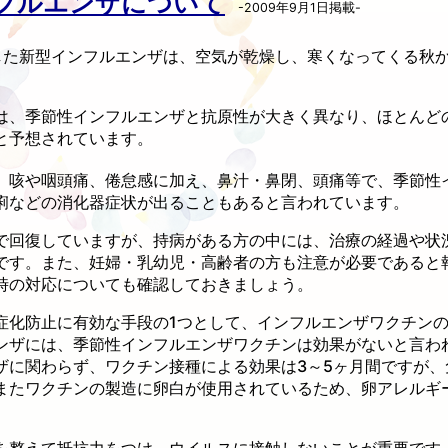
フルエンザについて
-2009年9月1日掲載-
した新型インフルエンザは、空気が乾燥し、寒くなってくる秋
は、季節性インフルエンザと抗原性が大きく異なり、ほとんど
と予想されています。
、咳や咽頭痛、倦怠感に加え、鼻汁・鼻閉、頭痛等で、季節性
痢などの消化器症状が出ることもあると言われています。
で回復していますが、持病がある方の中には、治療の経過や状
です。また、妊婦・乳幼児・高齢者の方も注意が必要であると
時の対応についても確認しておきましょう。
症化防止に有効な手段の1つとして、インフルエンザワクチン
ンザには、季節性インフルエンザワクチンは効果がないと言わ
ザに関わらず、ワクチン接種による効果は3～5ヶ月間ですが、
またワクチンの製造に卵白が使用されているため、卵アレルギ
を整えて抵抗力をつけ、ウイルスに接触しないことが重要です