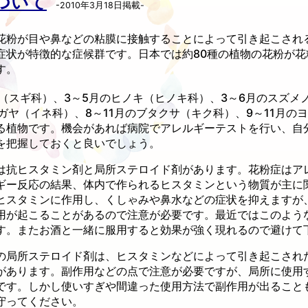
ついて
-2010年3月18日掲載-
花粉が目や鼻などの粘膜に接触することによって引き起こされ
症状が特徴的な症候群です。日本では約80種の植物の花粉が花
す。
ギ（スギ科）、3～5月のヒノキ（ヒノキ科）、3～6月のスズメ
ガヤ（イネ科）、8～11月のブタクサ（キク科）、9～11月の
る植物です。機会があれば病院でアレルギーテストを行い、自
を把握しておくと良いでしょう。
は抗ヒスタミン剤と局所ステロイド剤があります。花粉症はア
ギー反応の結果、体内で作られるヒスタミンという物質が主に
ヒスタミンに作用し、くしゃみや鼻水などの症状を抑えますが
用が起こることがあるので注意が必要です。最近ではこのよう
す。またお酒と一緒に服用すると効果が強く現れるので避けて
の局所ステロイド剤は、ヒスタミンなどによって引き起こされ
があります。副作用などの点で注意が必要ですが、局所に使用
です。しかし使いすぎや間違った使用方法で副作用が出ること
守ってください。