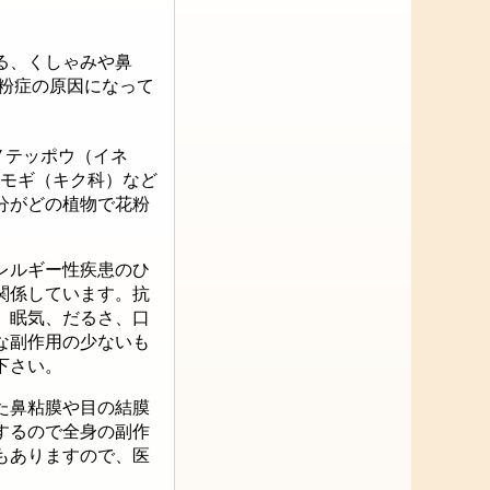
る、くしゃみや鼻
粉症の原因になって
ノテッポウ（イネ
ヨモギ（キク科）など
分がどの植物で花粉
レルギー性疾患のひ
関係しています。抗
、眠気、だるさ、口
な副作用の少ないも
下さい。
た鼻粘膜や目の結膜
するので全身の副作
もありますので、医