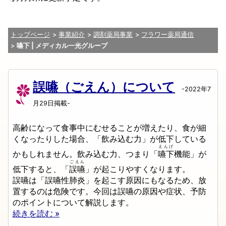
トップページ
事業紹介
調剤薬局事業
フラワー薬局通信
嚥下 | メディカル一光グループ
誤嚥（ごえん）について
-2022年7
月29日掲載-
高齢になって食事中にむせることが増えたり、食が細
くなったりした場合、「飲み込む力」が低下している
えんげ
かもしれません。飲み込む力、つまり「
嚥下
機能」が
ごえん
低下すると、「
誤嚥
」が起こりやすくなります。
誤嚥は「誤嚥性肺炎」を起こす原因にもなるため、放
置するのは危険です。今回は誤嚥の原因や症状、予防
のポイントについて解説します。
続きを読む »