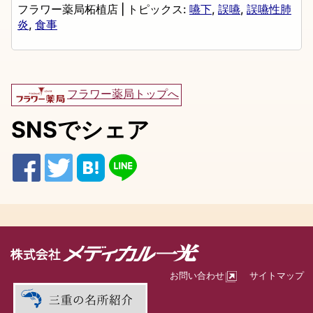
フラワー薬局柘植店
|
トピックス:
嚥下
,
誤嚥
,
誤嚥性肺
炎
,
食事
フラワー薬局トップへ
SNSでシェア
お問い合わせ
サイトマップ