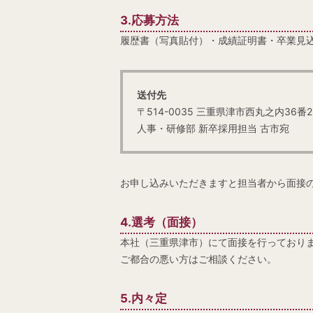
3.応募方法
履歴書（写真貼付）・成績証明書・卒業見
送付先
〒514-0035 三重県津市西丸之内36
人事・研修部 新卒採用担当 古市宛
お申し込みいただきますと担当者から面接
4.選考（面接）
本社（三重県津市）にて面接を行っており
ご都合の悪い方はご相談ください。
5.内々定