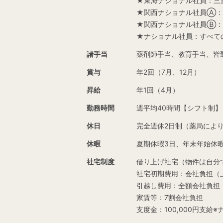
★東海ナショナル社員：三
★関西ナショナル社員Ⓐ：
★関西ナショナル社員Ⓑ：
★ナショナル社員：すべて
諸手当
薬剤師手当、教育手当、皆
賞与
年2回（7月、12月）
昇給
年1回（4月）
勤務時間
週平均40時間【シフト制】
休日
完全週休2日制（薬局によ
休暇
夏期休暇3日、年末年始休暇
社宅制度
借り上げ社宅（物件は自分
社宅初期費用：会社負担（上限3
引越し費用：全額会社負担
家賃等：7割会社負担
支度金：100,000円支