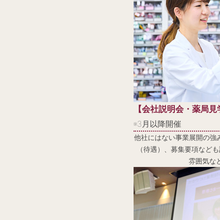
【
会
社説明会・
薬
局見
※3月以降開催
他社にはない事業展開の強
（待遇）、募集要項なども
雰囲気な