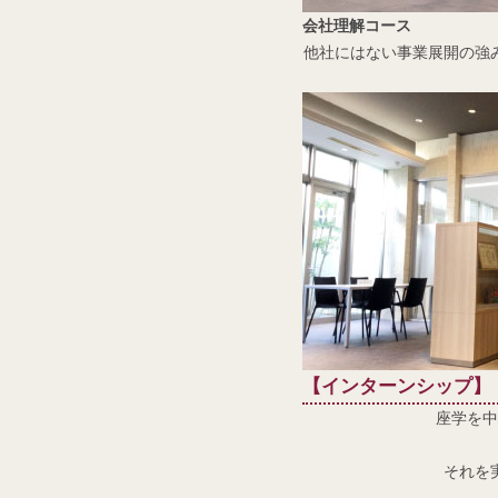
会社理解コース
他社にはない事業展開の強
【
イ
ンターンシップ】
座学を中
それを