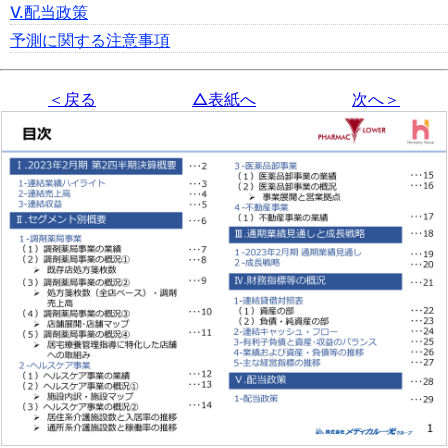
Ⅴ.配当政策
予測に関する注意事項
＜戻る
△表紙へ
次へ＞