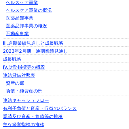
ヘルスケア事業
ヘルスケア事業の概況
医薬品卸事業
医薬品卸事業の概況
不動産事業
Ⅲ.通期業績見通しと成長戦略
2023年2月期 通期業績見通し
成長戦略
Ⅳ.財務指標等の概況
連結貸借対照表
資産の部
負債・純資産の部
連結キャッシュフロー
有利子負債と資産・収益のバランス
業績及び資産・負債等の推移
主な経営指標の推移