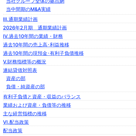
当社グループ全体の拠点網
当中間期のM&A実績
Ⅲ.通期業績計画
2026年2月期 通期業績計画
Ⅳ.過去10年間の業績・財務
過去10年間の売上高･利益推移
過去10年間の現預金･有利子負債推移
Ⅴ.財務指標等の概況
連結貸借対照表
資産の部
負債・純資産の部
有利子負債と資産・収益のバランス
業績および資産・負債等の推移
主な経営指標の推移
Ⅵ.配当政策
配当政策