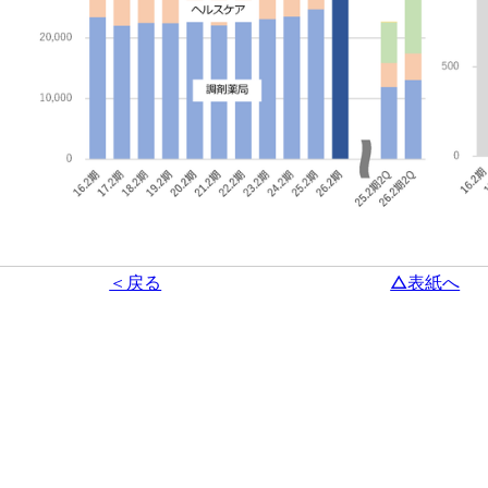
＜戻る
△表紙へ