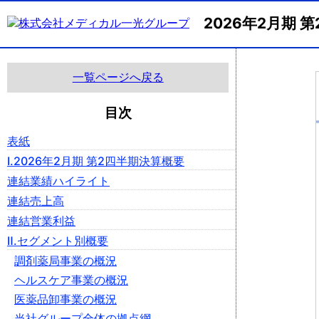
2026年2月期
一覧ページへ戻る
目次
表紙
Ⅰ.2026年2月期 第2四半期決算概要
連結業績ハイライト
連結売上高
連結営業利益
Ⅱ.セグメント別概要
調剤薬局事業の概況
ヘルスケア事業の概況
医薬品卸事業の概況
当社グループ全体の拠点網