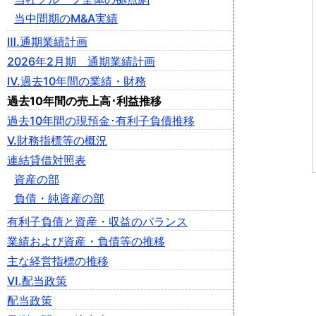
当中間期のM&A実績
Ⅲ.通期業績計画
2026年2月期 通期業績計画
Ⅳ.過去10年間の業績・財務
過去10年間の売上高･利益推移
過去10年間の現預金･有利子負債推移
Ⅴ.財務指標等の概況
連結貸借対照表
資産の部
負債・純資産の部
有利子負債と資産・収益のバランス
業績および資産・負債等の推移
主な経営指標の推移
Ⅵ.配当政策
配当政策