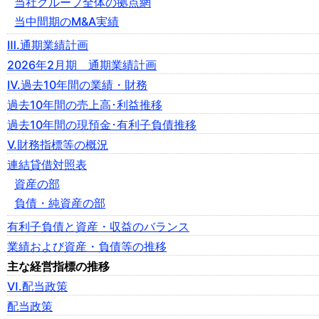
当社グループ全体の拠点網
当中間期のM&A実績
Ⅲ.通期業績計画
2026年2月期 通期業績計画
Ⅳ.過去10年間の業績・財務
過去10年間の売上高･利益推移
過去10年間の現預金･有利子負債推移
Ⅴ.財務指標等の概況
連結貸借対照表
資産の部
負債・純資産の部
有利子負債と資産・収益のバランス
業績および資産・負債等の推移
主な経営指標の推移
Ⅵ.配当政策
配当政策