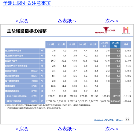
予測に関する注意事項
＜戻る
△表紙へ
次へ＞
＜戻る
△表紙へ
次へ＞