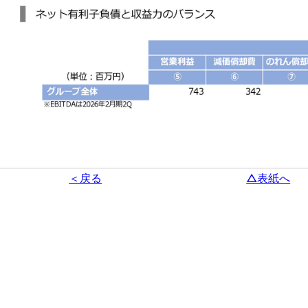
＜戻る
△表紙へ