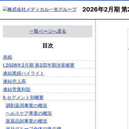
2026年2月期
一覧ページへ戻る
目次
表紙
Ⅰ.2026年2月期 第2四半期決算概要
連結業績ハイライト
連結売上高
連結営業利益
Ⅱ.セグメント別概要
調剤薬局事業の概況
ヘルスケア事業の概況
医薬品卸事業の概況
当社グループ全体の拠点網