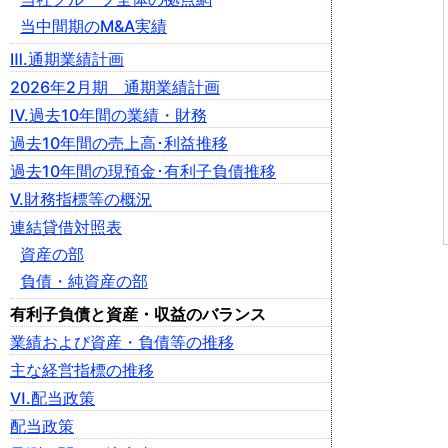
当中間期のM&A実績
Ⅲ.通期業績計画
2026年2月期 通期業績計画
Ⅳ.過去10年間の業績・財務
過去10年間の売上高･利益推移
過去10年間の現預金･有利子負債推移
Ⅴ.財務指標等の概況
連結貸借対照表
資産の部
負債・純資産の部
有利子負債と資産・収益のバランス
業績および資産・負債等の推移
主な経営指標の推移
Ⅵ.配当政策
配当政策