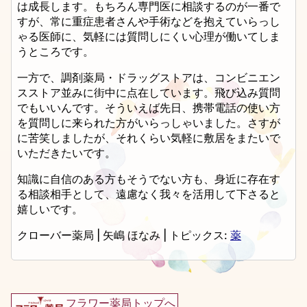
は成長します。もちろん専門医に相談するのが一番で
すが、常に重症患者さんや手術などを抱えていらっし
ゃる医師に、気軽には質問しにくい心理が働いてしま
うところです。
一方で、調剤薬局・ドラッグストアは、コンビニエン
スストア並みに街中に点在しています。飛び込み質問
でもいいんです。そういえば先日、携帯電話の使い方
を質問しに来られた方がいらっしゃいました。さすが
に苦笑しましたが、それくらい気軽に敷居をまたいで
いただきたいです。
知識に自信のある方もそうでない方も、身近に存在す
る相談相手として、遠慮なく我々を活用して下さると
嬉しいです。
クローバー薬局
|
矢嶋 ほなみ
|
トピックス:
薬
フラワー薬局トップへ