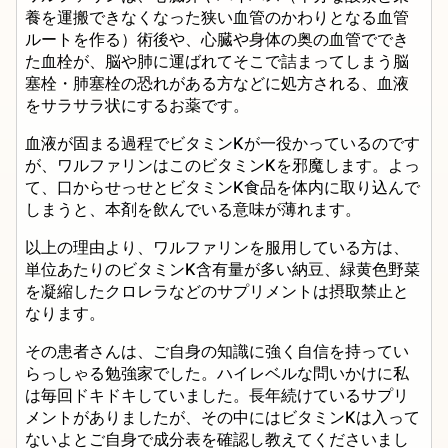
養を運搬できなくなった狭い血管のかわりとなる血管
ルートを作る）術後や、心臓や身体の奥の血管ででき
た血栓が、脳や肺に運ばれてそこで詰まってしまう脳
塞栓・肺塞栓の恐れがある方などに処方される、血液
をサラサラ状にするお薬です。
血液が固まる過程でビタミンKが一役かっているのです
が、ワルファリンはこのビタミンKを邪魔します。よっ
て、口からせっせとビタミンK食品を体内に取り込んで
しまうと、本剤を飲んでいる意味が薄れます。
以上の理由より、ワルファリンを服用している方は、
単位あたりのビタミンK含有量が多い納豆、緑黄色野菜
を凝縮したクロレラなどのサプリメントは摂取禁止と
なります。
その患者さんは、ご自身の知識に強く自信を持ってい
らっしゃる勉強家でした。ハイレベルな問いかけに私
は毎回ドキドキしていました。長年続けているサプリ
メントがありましたが、その中にはビタミンKは入って
ないよとご自身で成分表を確認し教えてくださいまし