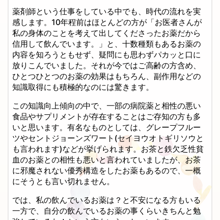
薬剤師という仕事をしている中でも、時代の流れを実
感します。10年程前はほとんどの方が「お医者さんが
私の身体のことを考えて出してくださったお薬だから
信用して飲んでいます。」と、十数種類もあるお薬の
内容を知ろうともせず、疑問にも思わずパカッと口に
放りこんでいました。それが今ではご高齢の方含め、
ひとつひとつのお薬の効果はもちろん、副作用などの
知識取得にも積極的なのには驚きます。
この知識向上傾向の中で、一部の病院薬と相性の悪い
食品やサプリメントが存在することはご存知の方も多
いと思います。有名なものとしては、グレープフルー
ツやセントジョーンズワート(セイヨウオトギリソウと
も言われます)などが挙げられます。お茶と鉄欠乏性貧
血のお薬との相性も悪いと言われていましたが、お茶
に邪魔されない優秀構造をしたお薬もあるので、一概
にそうとも言い切れません。
では、私の飲んでいるお薬は？と不安になる方もいる
一方で、自分の飲んでいるお薬の事くらいきちんと勉