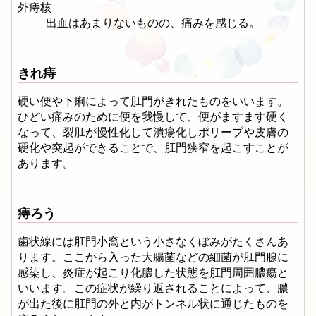
外痔核
出血はあまりないものの、痛みを感じる。
きれ痔
硬い便や下痢によって肛門がきれたものをいいます。
ひどい痛みのために便を我慢して、便がますます硬く
なって、裂肛が慢性化して潰瘍化しポリープや皮膚の
硬化や突起ができることで、肛門狭窄を起こすことが
あります。
痔ろう
歯状線には肛門小窩という小さなくぼみがたくさんあ
ります。ここから入った大腸菌などの細菌が肛門腺に
感染し、炎症が起こり化膿した状態を肛門周囲膿瘍と
いいます。この症状が繰り返されることによって、膿
が出た後に肛門の外と内がトンネル状に通じたものを