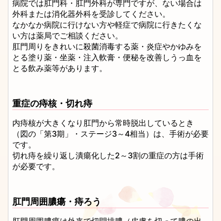
病院では肛門科・肛門外科が専門ですが、ない場合は
外科または消化器外科を受診してください。
なかなか病院に行けない方や軽症で病院に行きたくな
い方は薬局でご相談ください。
肛門周りをきれいに殺菌消毒する薬・炎症やかゆみを
とる塗り薬・坐薬・注入軟膏・便秘を改善しうっ血を
とる飲み薬等があります。
重症の痔核・切れ痔
内痔核が大きくなり肛門から常時脱出しているとき
（図の「第3期」・ステージ3～4相当）は、手術が必要
です。
切れ痔を繰り返し潰瘍化した2～3割の重症の方は手術
が必要です。
肛門周囲膿瘍・痔ろう
肛門周囲膿瘍は外来で切開排膿（皮膚を切って膿の出