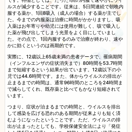
ルスが減少することです。従来は、5日間連続で朝晩内
服する薬か、1回8吸入（成人の場合）する薬が主でし
た。今までの内服薬は治療に時間がかかりますし、吸
入薬はお年寄りや幼児には使用が難しく、咳で吸入し
た薬が飛び出してしまう光景をよく目にしていまし
た。その点で、1回内服するのみで治療が終わり、速や
かに効くというのは画期的です。
実際に、12歳以上65歳未満の患者データで、罹病期間
（インフルエンザの症状消失まで）80時間を53.7時間
まで短縮するという結果が出ています。12歳以下の小
児では44.6時間です。また、体からウイルスの排出が
止まるまでの時間は、通常96時間のところを24時間ま
で減らしてくれ、既存薬と比べてもかなり短縮されて
います。
つまり、症状が治まるまでの時間と、ウイルスを排出
して感染を広げる恐れのある期間が従来よりも短く済
むようになったということです。ただ、ウイルスの排
出が止まったとしても、学校保健安全法により「発症