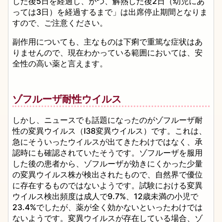
した後5日を経過し、かつ、解熱した後2日（幼児にあ
っては3日）を経過するまで」は出席停止期間となりま
すので、ご注意ください。
副作用についても、主なものは下痢で重篤な症状はあ
りませんので、現在わかっている範囲においては、安
全性の高い薬と言えます。
ゾフルーザ耐性ウイルス
しかし、ニュースでも話題になったのがゾフルーザ耐
性の変異ウイルス（I38変異ウイルス）です。これは、
急にそういったウイルスが出てきたわけではなく、承
認時にも確認されていたそうです。ゾフルーザを服用
した後の患者から、ゾフルーザが効きにくかった少量
の変異ウイルス株が検出されたもので、自然界で優位
に存在するものではないようです。試験における変異
ウイルス検出頻度は成人で9.7%、12歳未満の小児で
23.4%でしたが、薬が全く効かないといったわけでは
ないようです。変異ウイルスが存在している場合、ゾ