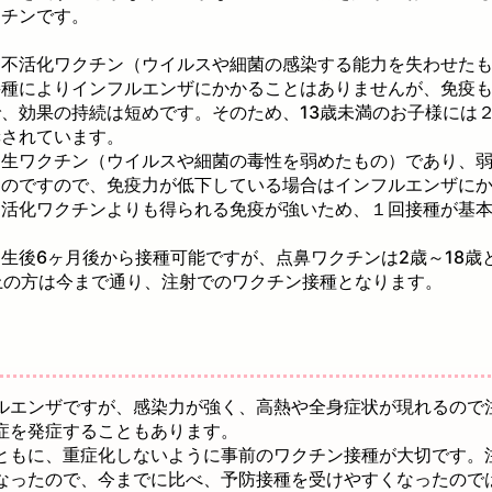
クチンです。
は不活化ワクチン（ウイルスや細菌の感染する能力を失わせた
接種によりインフルエンザにかかることはありませんが、免疫
、効果の持続は短めです。そのため、13歳未満のお子様には
奨されています。
は生ワクチン（ウイルスや細菌の毒性を弱めたもの）であり、
ものですので、免疫力が低下している場合はインフルエンザに
不活化ワクチンよりも得られる免疫が強いため、１回接種が基
生後6ヶ月後から接種可能ですが、点鼻ワクチンは2歳～18歳
上の方は今まで通り、注射でのワクチン接種となります。
ルエンザですが、感染力が強く、高熱や全身症状が現れるので
症を発症することもあります。
ともに、重症化しないように事前のワクチン接種が大切です。
なったので、今までに比べ、予防接種を受けやすくなったので