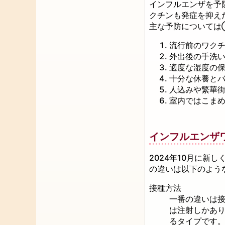
インフルエンザを予
クチンも発症を抑え
主な予防については
流行前のワク
外出後の手洗
適度な湿度の
十分な休養と
人込みや繁華
室内ではこま
インフルエンザ
2024年10月に
の違いは以下のよう
接種方法
一番の違いは
は注射しかあ
るタイプです