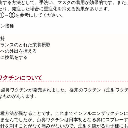
防する方法として、手洗い、マスクの着用が効果的です。また
たり、発症した場合に重症化を抑える効果があります。
①～⑥を参考にしてください。
チン接種
い
保持
バランスのとれた栄養摂取
街への外出を控える
めに換気をする
ワクチンについて
新しく点鼻ワクチンが発売されました。従来のワクチン（注射ワク
なものがあります。
接種方法が異なることです。これまでインフルエンザワクチン
りませんでしたが、点鼻ワクチンは日本初となる鼻にスプレー
。針を刺すことがなく痛みがないので、注射を嫌がるお子様に