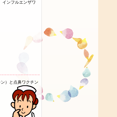
、インフルエンザワ
チン）と点鼻ワクチン
に
す
も