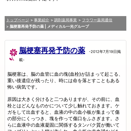
トップページ
事業紹介
調剤薬局事業
フラワー薬局通信
脳梗塞再発予防の薬 | メディカル一光グループ
脳梗塞再発予防の薬
-2012年7月19日掲
載-
脳梗塞は、脳の血管に血の塊(血栓)が詰まって起こる、
重い後遺症が残ったり、時には命を落とすこともある
怖い病気です。
原因は大きく分けると二つありますが、その前に、血
栓とはどんなものかについて少し触れておきます。ケ
ガをして出血すると、血液の中の血小板が集まって傷
の部分にくっつき、塊を作って傷口をふさぎます。さ
らに血液中の血液凝固に関係するタンパク質が働いて