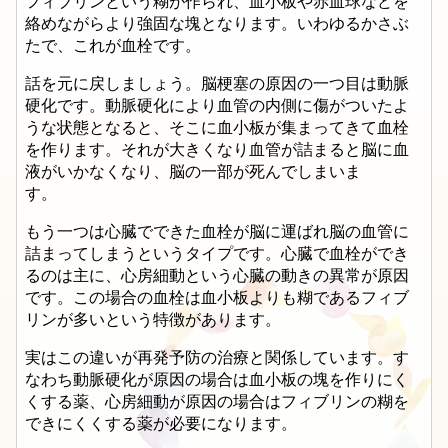
フィブリンという糊が作られ、血小板や赤血球などを
絡めながらより強固な塊となります。いわゆるかさぶ
たで、これが血栓です。
話を元に戻しましょう。脳梗塞の原因の一つ目は動脈
硬化です。動脈硬化により血管の内側に傷がついたよ
うな状態となると、そこに血小板が集まってきて血栓
を作ります。それが大きくなり血管が詰まると脳に血
液がいかなくなり、脳の一部が死んでしまいま
す。
もう一つは心臓でできた血栓が脳に運ばれ脳の血管に
詰まってしまうというタイプです。心臓で血栓ができ
るのは主に、心房細動という心臓の動きの異常が原因
です。この場合の血栓は血小板よりも糊であるフィブ
リンが多いという特徴があります。
実はこの違いが再発予防の治療と関係しています。す
なわち動脈硬化が原因の場合は血小板の塊を作りにく
くする薬、心房細動が原因の場合はフィブリンの糊を
できにくくする薬が必要になります。