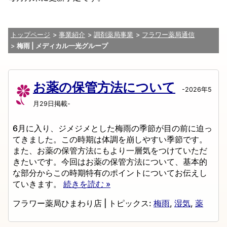
トップページ
事業紹介
調剤薬局事業
フラワー薬局通信
梅雨 | メディカル一光グループ
お薬の保管方法について
-2026年5
月29日掲載-
6月に入り、ジメジメとした梅雨の季節が目の前に迫っ
てきました。この時期は体調を崩しやすい季節です。
また、お薬の保管方法にもより一層気をつけていただ
きたいです。今回はお薬の保管方法について、基本的
な部分からこの時期特有のポイントについてお伝えし
ていきます。
続きを読む »
フラワー薬局ひまわり店
|
トピックス:
梅雨
,
湿気
,
薬