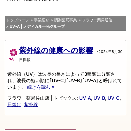
トップページ
事業紹介
調剤薬局事業
フラワー薬局通信
UV-A | メディカル一光グループ
紫外線の健康への影響
-2024年8月30
日掲載-
紫外線（UV）は波長の長さによって3種類に分類さ
れ、波長の短い順に｢UV-C｣｢UV-B｣｢UV-A｣と呼ばれて
います。
続きを読む »
フラワー薬局佐山店
|
トピックス:
UV-A
,
UV-B
,
UV-C
,
日焼け
,
紫外線