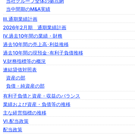
当社グループ全体の拠点網
当中間期のM&A実績
Ⅲ.通期業績計画
2026年2月期 通期業績計画
Ⅳ.過去10年間の業績・財務
過去10年間の売上高･利益推移
過去10年間の現預金･有利子負債推移
Ⅴ.財務指標等の概況
連結貸借対照表
資産の部
負債・純資産の部
有利子負債と資産・収益のバランス
業績および資産・負債等の推移
主な経営指標の推移
Ⅵ.配当政策
配当政策