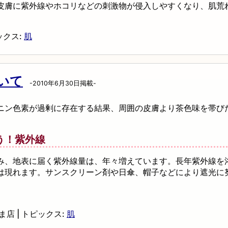
皮膚に紫外線やホコリなどの刺激物が侵入しやすくなり、肌荒
ックス:
肌
いて
-2010年6月30日掲載-
ニン色素が過剰に存在する結果、周囲の皮膚より茶色味を帯び
う！紫外線
み、地表に届く紫外線量は、年々増えています。長年紫外線を
は現れます。サンスクリーン剤や日傘、帽子などにより遮光に
ま店
|
トピックス:
肌