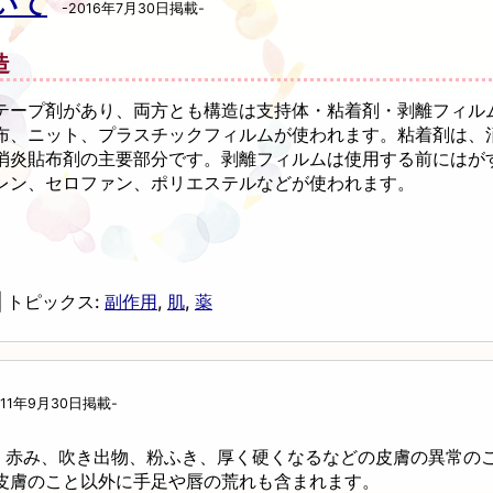
いて
-2016年7月30日掲載-
造
テープ剤があり、両方とも構造は支持体・粘着剤・剥離フィル
布、ニット、プラスチックフィルムが使われます。粘着剤は、
消炎貼布剤の主要部分です。剥離フィルムは使用する前にはが
レン、セロファン、ポリエステルなどが使われます。
|
トピックス:
副作用
,
肌
,
薬
11年9月30日掲載-
き、赤み、吹き出物、粉ふき、厚く硬くなるなどの皮膚の異常の
皮膚のこと以外に手足や唇の荒れも含まれます。