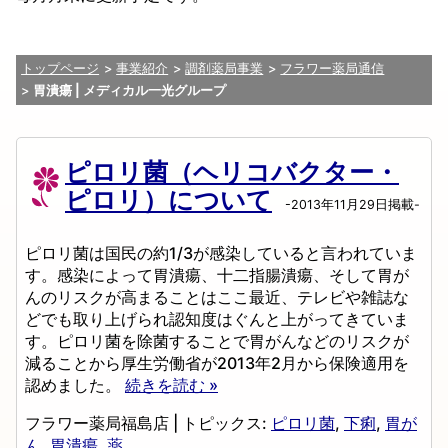
トップページ
事業紹介
調剤薬局事業
フラワー薬局通信
胃潰瘍 | メディカル一光グループ
ピロリ菌（ヘリコバクター・
ピロリ）について
-2013年11月29日掲載-
ピロリ菌は国民の約1/3が感染していると言われていま
す。感染によって胃潰瘍、十二指腸潰瘍、そして胃が
んのリスクが高まることはここ最近、テレビや雑誌な
どでも取り上げられ認知度はぐんと上がってきていま
す。ピロリ菌を除菌することで胃がんなどのリスクが
減ることから厚生労働省が2013年2月から保険適用を
認めました。
続きを読む »
フラワー薬局福島店
|
トピックス:
ピロリ菌
,
下痢
,
胃が
ん
,
胃潰瘍
,
薬