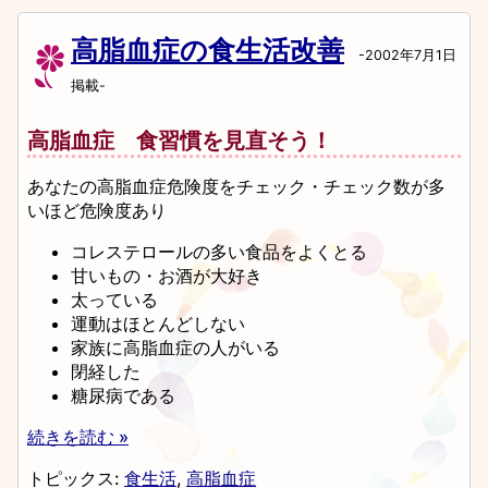
高脂血症の食生活改善
-2002年7月1日
掲載-
高脂血症 食習慣を見直そう！
あなたの高脂血症危険度をチェック・チェック数が多
いほど危険度あり
コレステロールの多い食品をよくとる
甘いもの・お酒が大好き
太っている
運動はほとんどしない
家族に高脂血症の人がいる
閉経した
糖尿病である
続きを読む »
トピックス:
食生活
,
高脂血症