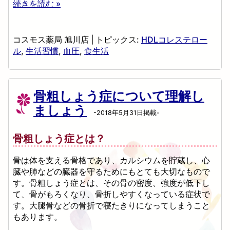
続きを読む »
コスモス薬局 旭川店
|
トピックス:
HDLコレステロー
ル
,
生活習慣
,
血圧
,
食生活
骨粗しょう症について理解し
ましょう
-2018年5月31日掲載-
骨粗しょう症とは？
骨は体を支える骨格であり、カルシウムを貯蔵し、心
臓や肺などの臓器を守るためにもとても大切なもので
す。骨粗しょう症とは、その骨の密度、強度が低下し
て、骨がもろくなり、骨折しやすくなっている症状で
す。大腿骨などの骨折で寝たきりになってしまうこと
もあります。