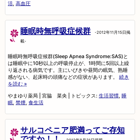
活
,
高血圧
睡眠時無呼吸症候群
-2012年11月15日掲
載-
睡眠時無呼吸症候群(Sleep Apnea Syndrome:SAS)と
は睡眠中に10秒以上の呼吸停止が、1時間に5回以上繰
り返される病気です。主にいびきや昼間の眠気、熟睡
感がない、起床時の頭痛などの症状があります。
続き
を読む »
やまゆり薬局
|
宮脇 菜央
|
トピックス:
生活習慣
,
睡
眠
,
禁煙
,
食生活
サルコペニア肥満ってご存知
ですか！！