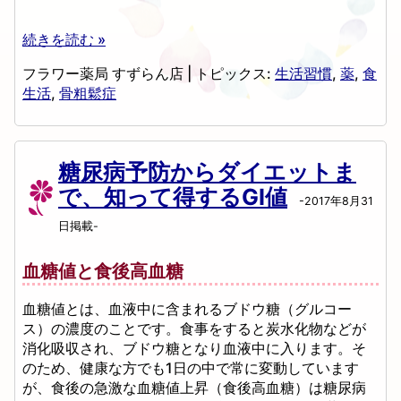
続きを読む »
フラワー薬局 すずらん店
|
トピックス:
生活習慣
,
薬
,
食
生活
,
骨粗鬆症
糖尿病予防からダイエットま
で、知って得するGI値
-2017年8月31
日掲載-
血糖値と食後高血糖
血糖値とは、血液中に含まれるブドウ糖（グルコー
ス）の濃度のことです。食事をすると炭水化物などが
消化吸収され、ブドウ糖となり血液中に入ります。そ
のため、健康な方でも1日の中で常に変動しています
が、食後の急激な血糖値上昇（食後高血糖）は糖尿病