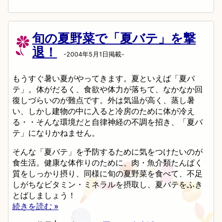
旬の夏野菜で「夏バテ」を撃
退！
-2004年5月1日掲載-
もうすぐ暑い夏がやってきます。夏といえば「夏バ
テ」。体がだるく、食欲や体力が落ちて、なかなか回
復しづらいのが難点です。外は気温が高く、蒸し暑
い、しかし建物の中に入ると冷房のために体が冷え
る・・そんな環境だと自律神経の不調を招き、「夏バ
テ」になりかねません。
そんな「夏バテ」を予防するために気をつけたいのが
食生活。健康な体作りのために、肉・魚介類たんぱく
質をしっかり摂り、同様に旬の夏野菜を食べて、不足
しがちなビタミン・ミネラルを摂取し、夏バテをふき
とばしましょう！
続きを読む »