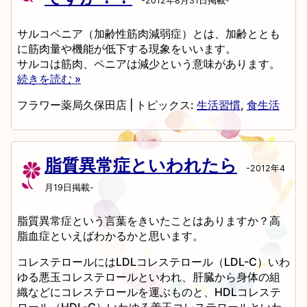
-2012年8月31日掲載-
サルコペニア（加齢性筋肉減弱症）とは、加齢ととも
に筋肉量や機能が低下する現象をいいます。
サルコは筋肉、ペニアは減少という意味があります。
続きを読む »
フラワー薬局久保田店
|
トピックス:
生活習慣
,
食生活
脂質異常症といわれたら
-2012年4
月19日掲載-
脂質異常症という言葉をきいたことはありますか？高
脂血症といえばわかるかと思います。
コレステロールにはLDLコレステロール（LDL-C）いわ
ゆる悪玉コレステロールといわれ、肝臓から身体の組
織などにコレステロールを運ぶものと、HDLコレステ
ロール（HDL-C）いわゆる善玉コレステロールといわ