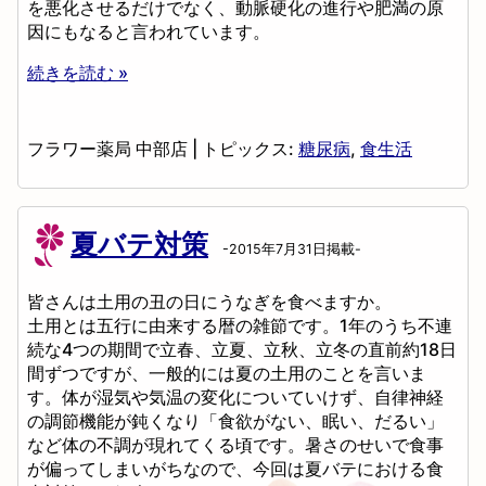
を悪化させるだけでなく、動脈硬化の進行や肥満の原
因にもなると言われています。
続きを読む »
フラワー薬局 中部店
|
トピックス:
糖尿病
,
食生活
夏バテ対策
-2015年7月31日掲載-
皆さんは土用の丑の日にうなぎを食べますか。
土用とは五行に由来する暦の雑節です。1年のうち不連
続な4つの期間で立春、立夏、立秋、立冬の直前約18日
間ずつですが、一般的には夏の土用のことを言いま
す。体が湿気や気温の変化についていけず、自律神経
の調節機能が鈍くなり「食欲がない、眠い、だるい」
など体の不調が現れてくる頃です。暑さのせいで食事
が偏ってしまいがちなので、今回は夏バテにおける食