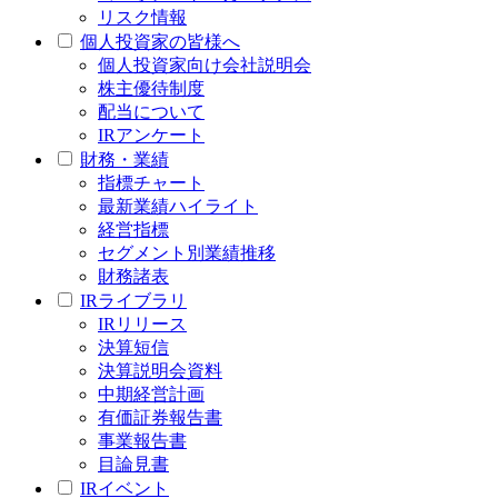
リスク情報
個人投資家の皆様へ
個人投資家向け会社説明会
株主優待制度
配当について
IRアンケート
財務・業績
指標チャート
最新業績ハイライト
経営指標
セグメント別業績推移
財務諸表
IRライブラリ
IRリリース
決算短信
決算説明会資料
中期経営計画
有価証券報告書
事業報告書
目論見書
IRイベント