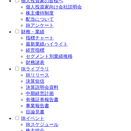
個人投資家の皆様へ
個人投資家向け会社説明会
株主優待制度
配当について
IRアンケート
財務・業績
指標チャート
最新業績ハイライト
経営指標
セグメント別業績推移
財務諸表
IRライブラリ
IRリリース
決算短信
決算説明会資料
中期経営計画
有価証券報告書
事業報告書
目論見書
IRイベント
IRスケジュール
株主総会