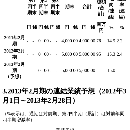
第1
第2
第3
総額
向
率
四半
四半
四半
期末
合計
(合
(連
(連
期末
期末
期末
計)
結)
結)
百万
円
銭
円
銭
円
銭
円
銭
円
銭
%
%
円
2011年2月
-
-
0
00
-
-
4,000
00
4,000
00
76
14.9
2.2
期
2012年2月
-
-
0
00
-
-
5,000
00
5,000
00
95
15.3
2.4
期
2013年2月
期
0
00
-
-
5,000
00
5,000
00
15.0
（予想）
3.2013年2月期の連結業績予想（2012年3
月1日～2013年2月28日）
（%表示は、通期は対前期、第2四半期（累計）は対前年同
四半期増減率）