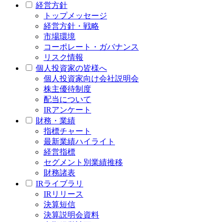
経営方針
トップメッセージ
経営方針・戦略
市場環境
コーポレート・ガバナンス
リスク情報
個人投資家の皆様へ
個人投資家向け会社説明会
株主優待制度
配当について
IRアンケート
財務・業績
指標チャート
最新業績ハイライト
経営指標
セグメント別業績推移
財務諸表
IRライブラリ
IRリリース
決算短信
決算説明会資料