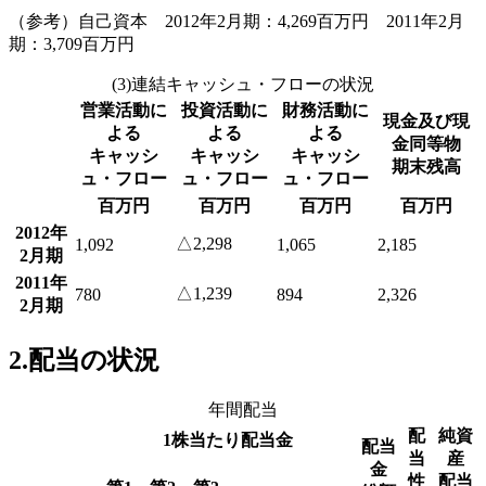
（参考）自己資本 2012年2月期：4,269百万円 2011年2月
期：3,709百万円
(3)連結キャッシュ・フローの状況
営業活動に
投資活動に
財務活動に
現金及び現
よる
よる
よる
金同等物
キャッシ
キャッシ
キャッシ
期末残高
ュ・フロー
ュ・フロー
ュ・フロー
百万円
百万円
百万円
百万円
2012年
△2,298
1,092
1,065
2,185
2月期
2011年
△1,239
780
894
2,326
2月期
2.配当の状況
年間配当
配
純資
1株当たり配当金
配当
当
産
金
性
配当