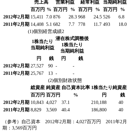
売上高
営業利益
経常利益
当期純利益
百万円
%
百万円
%
百万円
%
百万円
%
2012年2月期
15,411
7.0
876
28.3
968
24.5
526
6.8
2011年2月期
14,408
5.1
682
7.7
778
11.7
493
18.0
(1)個別経営成績2
潜在株式調整後
1株当たり
1株当たり
当期純利益
当期純利益
円
銭
円
銭
2012年2月期
27,527
90
-
-
2011年2月期
25,767
13
-
-
(2)個別財政状態
総資産
純資産
自己資本比率
1株当たり純資産
百万円
百万円
%
円
銭
2012年2月期
10,843
4,027
37.1
210,188
40
2011年2月期
8,829
3,569
40.4
186,800
40
（参考）自己資本 2012年2月期：4,027百万円 2011年2月
期：3,569百万円