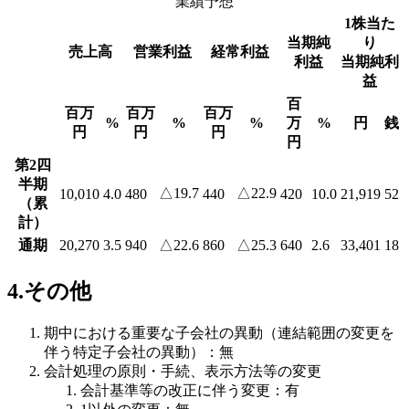
業績予想
1株当た
当期純
り
売上高
営業利益
経常利益
利益
当期純利
益
百
百万
百万
百万
%
%
%
万
%
円
銭
円
円
円
円
第2四
半期
△19.7
△22.9
10,010
4.0
480
440
420
10.0
21,919
52
（累
計）
通期
20,270
3.5
940
△22.6
860
△25.3
640
2.6
33,401
18
4.その他
期中における重要な子会社の異動（連結範囲の変更を
伴う特定子会社の異動）：無
会計処理の原則・手続、表示方法等の変更
会計基準等の改正に伴う変更：有