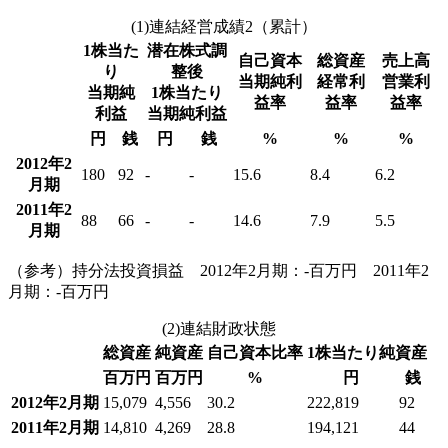
(1)連結経営成績2（累計）
1株当た
潜在株式調
自己資本
総資産
売上高
り
整後
当期純利
経常利
営業利
当期純
1株当たり
益率
益率
益率
利益
当期純利益
円
銭
円
銭
%
%
%
2012年2
180
92
-
-
15.6
8.4
6.2
月期
2011年2
88
66
-
-
14.6
7.9
5.5
月期
（参考）持分法投資損益 2012年2月期：-百万円 2011年2
月期：-百万円
(2)連結財政状態
総資産
純資産
自己資本比率
1株当たり純資産
百万円
百万円
%
円
銭
2012年2月期
15,079
4,556
30.2
222,819
92
2011年2月期
14,810
4,269
28.8
194,121
44