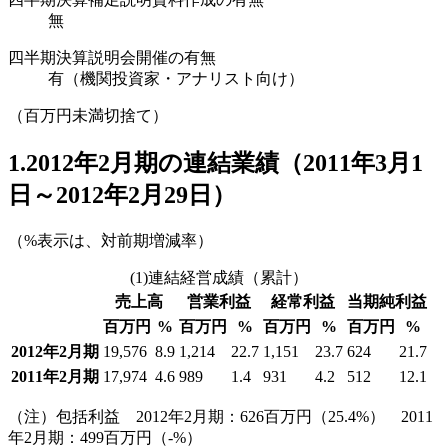
無
四半期決算説明会開催の有無
有（機関投資家・アナリスト向け）
（百万円未満切捨て）
1.2012年2月期の連結業績（2011年3月1
日～2012年2月29日）
（%表示は、対前期増減率）
(1)連結経営成績（累計）
売上高
営業利益
経常利益
当期純利益
百万円
%
百万円
%
百万円
%
百万円
%
2012年2月期
19,576
8.9
1,214
22.7
1,151
23.7
624
21.7
2011年2月期
17,974
4.6
989
1.4
931
4.2
512
12.1
（注）包括利益 2012年2月期：626百万円（25.4%） 2011
年2月期：499百万円（-%）