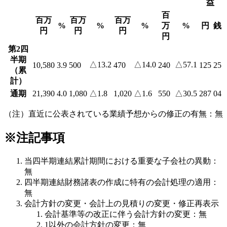
益
百
百万
百万
百万
%
%
%
万
%
円
銭
円
円
円
円
第2四
半期
△13.2
△14.0
△57.1
10,580
3.9
500
470
240
125
25
（累
計）
通期
21,390
4.0
1,080
△1.8
1,020
△1.6
550
△30.5
287
04
（注）直近に公表されている業績予想からの修正の有無：無
※注記事項
当四半期連結累計期間における重要な子会社の異動：
無
四半期連結財務諸表の作成に特有の会計処理の適用：
無
会計方針の変更・会計上の見積りの変更・修正再表示
会計基準等の改正に伴う会計方針の変更：無
1以外の会計方針の変更：無