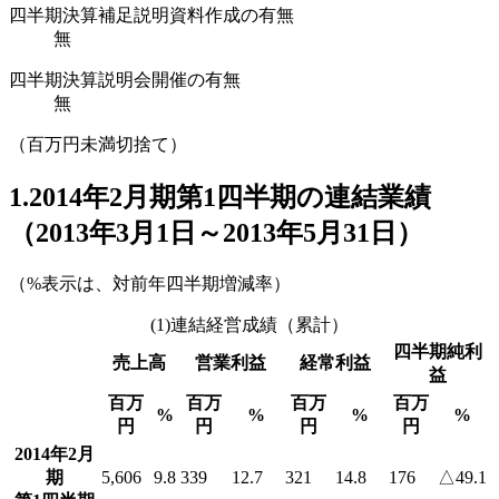
四半期決算補足説明資料作成の有無
無
四半期決算説明会開催の有無
無
（百万円未満切捨て）
1.2014年2月期第1四半期の連結業績
（2013年3月1日～2013年5月31日）
（%表示は、対前年四半期増減率）
(1)連結経営成績（累計）
四半期純利
売上高
営業利益
経常利益
益
百万
百万
百万
百万
%
%
%
%
円
円
円
円
2014年2月
期
5,606
9.8
339
12.7
321
14.8
176
△49.1