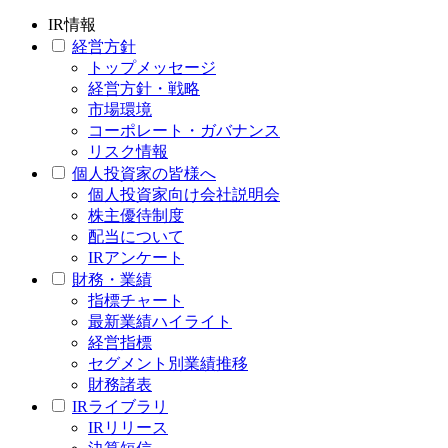
IR情報
経営方針
トップメッセージ
経営方針・戦略
市場環境
コーポレート・ガバナンス
リスク情報
個人投資家の皆様へ
個人投資家向け会社説明会
株主優待制度
配当について
IRアンケート
財務・業績
指標チャート
最新業績ハイライト
経営指標
セグメント別業績推移
財務諸表
IRライブラリ
IRリリース