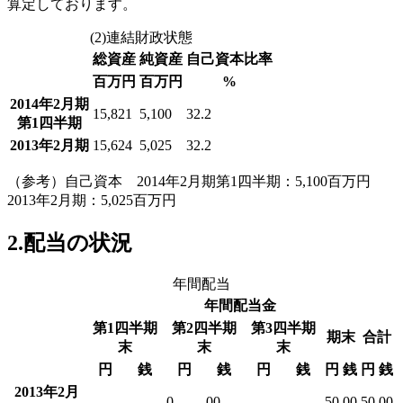
算定しております。
(2)連結財政状態
総資産
純資産
自己資本比率
百万円
百万円
%
2014年2月期
15,821
5,100
32.2
第1四半期
2013年2月期
15,624
5,025
32.2
（参考）自己資本 2014年2月期第1四半期：5,100百万円
2013年2月期：5,025百万円
2.配当の状況
年間配当
年間配当金
第1四半期
第2四半期
第3四半期
期末
合計
末
末
末
円
銭
円
銭
円
銭
円
銭
円
銭
2013年2月
-
-
0
00
-
-
50
00
50
00