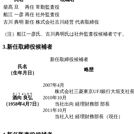
柴髙 旦
再任
常勤監査役
船江 一彦
再任
社外監査役
古川 典明
新任
株式会社古川経営 代表取締役
（注）船江一彦氏、古川典明氏は社外監査役候補者です。
3.新任取締役候補者
新任取締役候補者
氏名
略歴
（生年月日）
2007年4月
株式会社三菱東京UFJ銀行大垣支社
さこう よしひろ
酒向 良弘
2010年10月
（1958年4月7日）
当社出向 経理財務部 部長
2011年10月
当社入社 経理財務部長（現任）