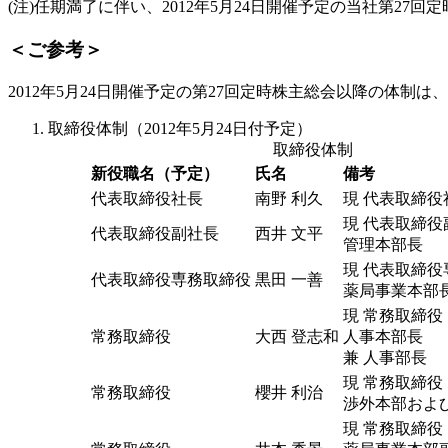
(注)任期満了に伴い、2012年5月24日開催予定の当社第2
＜ご参考＞
2012年5月24日開催予定の第27回定時株主総会以降の体制
取締役体制（2012年5月24日付予定）
取締役体制
新役職名（予定）
氏名
備考
代表取締役社長
南野 利久
現 代表取締役
現 代表取締役
代表取締役副社長
西井 文平
管理本部長
現 代表取締役
代表取締役専務取締役
黒田 一善
薬局事業本部
現 常務取締役
常務取締役
大西 登志和
人事本部長
兼 人事部長
現 常務取締役
常務取締役
櫻井 利治
渉外本部およ
現 常務取締役