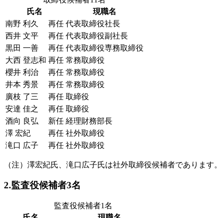
氏名
現職名
南野 利久
再任
代表取締役社長
西井 文平
再任
代表取締役副社長
黒田 一善
再任
代表取締役専務取締役
大西 登志和
再任
常務取締役
櫻井 利治
再任
常務取締役
井本 秀景
再任
常務取締役
廣枝 了三
再任
取締役
安達 佳之
再任
取締役
酒向 良弘
新任
経理財務部長
澤 宏紀
再任
社外取締役
滝口 広子
再任
社外取締役
（注）澤宏紀氏、滝口広子氏は社外取締役候補者であります
2.監査役候補者3名
監査役候補者1名
氏名
現職名