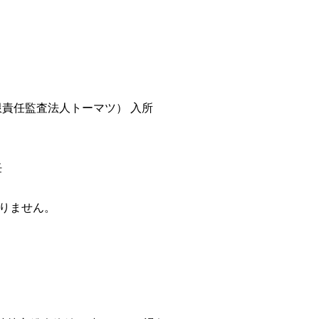
限責任監査法人トーマツ） 入所
任
ありません。