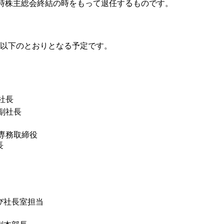
7回定時株主総会終結の時をもって退任するものです。
は、以下のとおりとなる予定です。
社長
副社長
専務取締役
長
び社長室担当