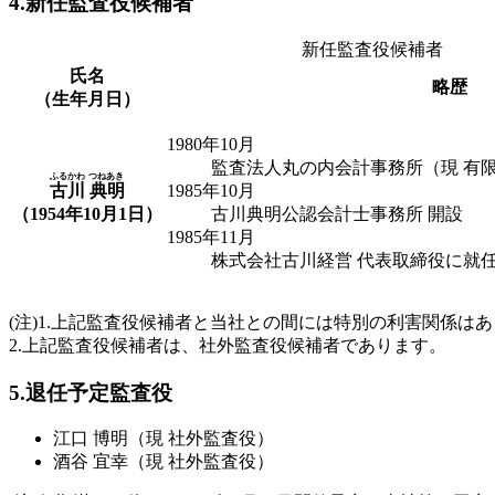
4.新任監査役候補者
新任監査役候補者
氏名
略歴
（生年月日）
1980年10月
監査法人丸の内会計事務所（現 有
ふるかわ つねあき
古川 典明
1985年10月
（1954年10月1日）
古川典明公認会計士事務所 開設
1985年11月
株式会社古川経営 代表取締役に就
(注)1.上記監査役候補者と当社との間には特別の利害関係は
2.上記監査役候補者は、社外監査役候補者であります。
5.退任予定監査役
江口 博明（現 社外監査役）
酒谷 宜幸（現 社外監査役）