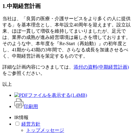
1.中期経営計画
当社は、「良質の医療・介護サービスをより多くの人に提供
する」を基本理念とし、本年設立40周年を迎えます。設立以
来、ほぼ一貫して増収を維持してまいりましたが、足元で
は、業界の成熟が進み経営環境は厳しさを増しております。
そのような中、本年度を『Re-Start（再始動）』の初年度と
し、41期から43期の3年間で、さらなる成長を加速させるべ
く、中期経営計画を策定するものです。
詳細な計画内容につきましては、
添付の資料(中期経営計画)
をご参照ください。
以上
(1.4MB)
印刷用
IR情報
経営方針
トップメッセージ