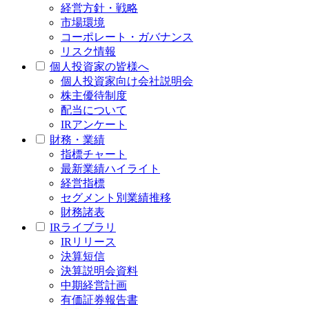
経営方針・戦略
市場環境
コーポレート・ガバナンス
リスク情報
個人投資家の皆様へ
個人投資家向け会社説明会
株主優待制度
配当について
IRアンケート
財務・業績
指標チャート
最新業績ハイライト
経営指標
セグメント別業績推移
財務諸表
IRライブラリ
IRリリース
決算短信
決算説明会資料
中期経営計画
有価証券報告書