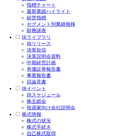
指標チャート
最新業績ハイライト
経営指標
セグメント別業績推移
財務諸表
IRライブラリ
IRリリース
決算短信
決算説明会資料
中期経営計画
有価証券報告書
事業報告書
目論見書
IRイベント
IRスケジュール
株主総会
投資家向け会社説明会
株式情報
株式の状況
株式手続き
自己株式取得