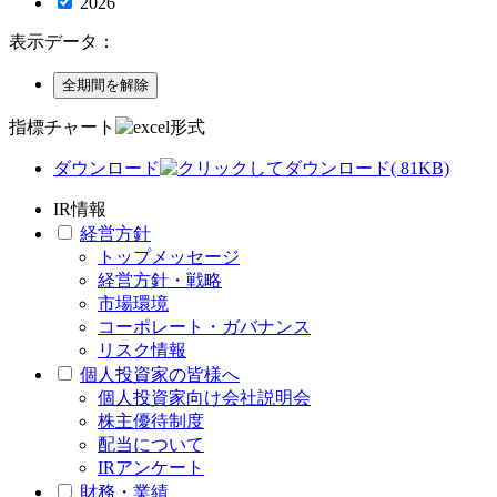
2026
表示データ：
指標チャート
ダウンロード
( 81KB)
IR情報
経営方針
トップメッセージ
経営方針・戦略
市場環境
コーポレート・ガバナンス
リスク情報
個人投資家の皆様へ
個人投資家向け会社説明会
株主優待制度
配当について
IRアンケート
財務・業績