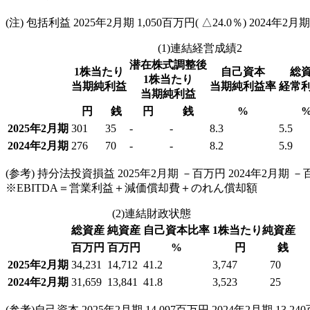
(注) 包括利益 2025年2月期 1,050百万円( △24.0％) 2024年2月期 
(1)連結経営成績2
潜在株式調整後
1株当たり
自己資本
総
1株当たり
当期純利益
当期純利益率
経常
当期純利益
円
銭
円
銭
%
2025年2月期
301
35
-
-
8.3
5.5
2024年2月期
276
70
-
-
8.2
5.9
(参考) 持分法投資損益 2025年2月期 －百万円 2024年2月期 
※EBITDA＝営業利益＋減価償却費＋のれん償却額
(2)連結財政状態
総資産
純資産
自己資本比率
1株当たり純資産
百万円
百万円
%
円
銭
2025年2月期
34,231
14,712
41.2
3,747
70
2024年2月期
31,659
13,841
41.8
3,523
25
(参考)自己資本 2025年2月期 14,097百万円 2024年2月期 13,2