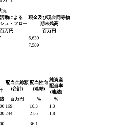
状況
活動による
現金及び現金同等物
シュ・フロー
期末残高
百万円
百万円
7
6,639
7,589
純資産
配当金総額
配当性向
配当率
(合計)
(連結)
計
(連結)
銭
百万円
%
%
00
169
16.3
1.3
00
244
21.6
1.8
00
36.1