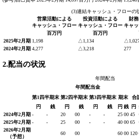
(3)連結キャッシュ・フローの
営業活動による
投資活動による
財務
キャッシュ・フロー
キャッシュ・フロー
キャッ
百万円
百万円
2025年2月期
1,198
△1,134
△1,02
2024年2月期
4,277
△3,218
277
2.配当の状況
年間配当
年間配当金
第1四半期末
第2四半期末
第3四半期末
期末
合
円
銭
円
銭
円
銭
円
銭
円
2024年2月期
-
-
20
00
-
-
25
00
45
2025年2月期
-
-
25
00
-
-
40
00
65
2026年2月期
60
00
60
00
120
（予想）