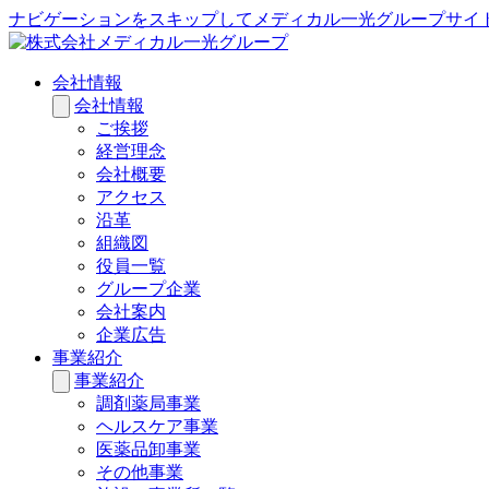
ナビゲーションをスキップしてメディカル一光グループサイ
会社情報
会社情報
ご挨拶
経営理念
会社概要
アクセス
沿革
組織図
役員一覧
グループ企業
会社案内
企業広告
事業紹介
事業紹介
調剤薬局事業
ヘルスケア事業
医薬品卸事業
その他事業