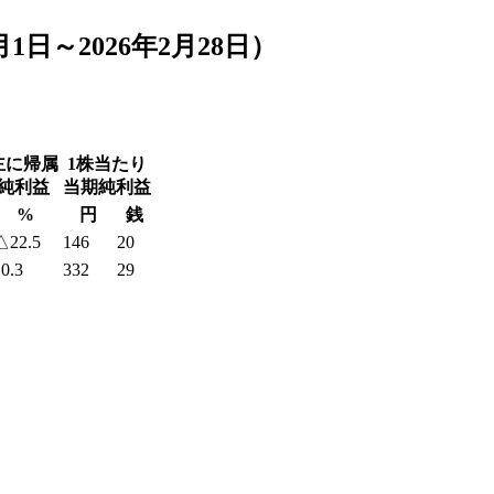
月1日～2026年2月28日）
主に帰属
1株当たり
純利益
当期純利益
%
円
銭
△22.5
146
20
0.3
332
29