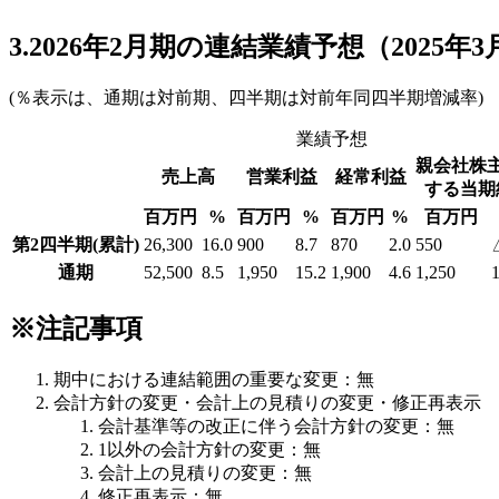
3.2026年2月期の連結業績予想（2025年3
(％表示は、通期は対前期、四半期は対前年同四半期増減率)
業績予想
親会社株
売上高
営業利益
経常利益
する当期
百万円
%
百万円
%
百万円
%
百万円
第2四半期(累計)
26,300
16.0
900
8.7
870
2.0
550
通期
52,500
8.5
1,950
15.2
1,900
4.6
1,250
1
※注記事項
期中における連結範囲の重要な変更：無
会計方針の変更・会計上の見積りの変更・修正再表示
会計基準等の改正に伴う会計方針の変更：無
1以外の会計方針の変更：無
会計上の見積りの変更：無
修正再表示：無