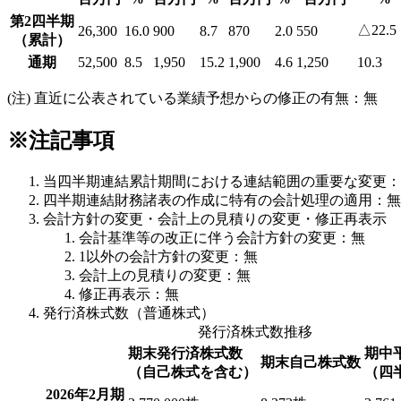
第2四半期
△22.5
26,300
16.0
900
8.7
870
2.0
550
（累計）
通期
52,500
8.5
1,950
15.2
1,900
4.6
1,250
10.3
(注) 直近に公表されている業績予想からの修正の有無：無
※注記事項
当四半期連結累計期間における連結範囲の重要な変更：
四半期連結財務諸表の作成に特有の会計処理の適用：無
会計方針の変更・会計上の見積りの変更・修正再表示
会計基準等の改正に伴う会計方針の変更：無
1以外の会計方針の変更：無
会計上の見積りの変更：無
修正再表示：無
発行済株式数（普通株式）
発行済株式数推移
期末発行済株式数
期中
期末自己株式数
（自己株式を含む）
（四
2026年2月期