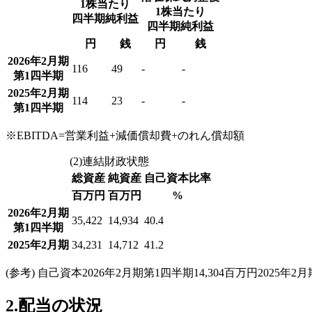
1株当たり
1株当たり
四半期純利益
四半期純利益
円
銭
円
銭
2026年2月期
116
49
-
-
第1四半期
2025年2月期
114
23
-
-
第1四半期
※EBITDA=営業利益+減価償却費+のれん償却額
(2)連結財政状態
総資産
純資産
自己資本比率
百万円
百万円
%
2026年2月期
35,422
14,934
40.4
第1四半期
2025年2月期
34,231
14,712
41.2
(参考) 自己資本2026年2月期第1四半期14,304百万円2025年2月
2.配当の状況