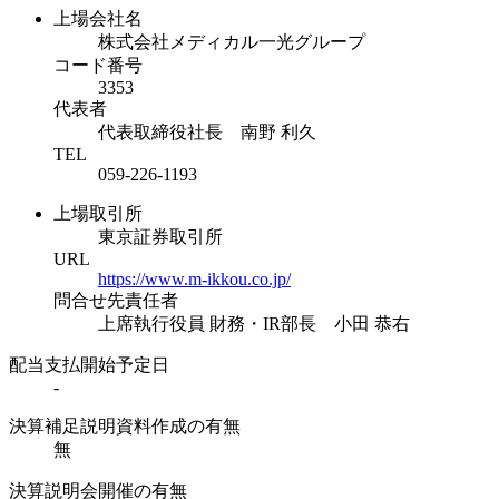
上場会社名
株式会社メディカル一光グループ
コード番号
3353
代表者
代表取締役社長 南野 利久
TEL
059-226-1193
上場取引所
東京証券取引所
URL
https://www.m-ikkou.co.jp/
問合せ先責任者
上席執行役員 財務・IR部長 小田 恭右
配当支払開始予定日
-
決算補足説明資料作成の有無
無
決算説明会開催の有無