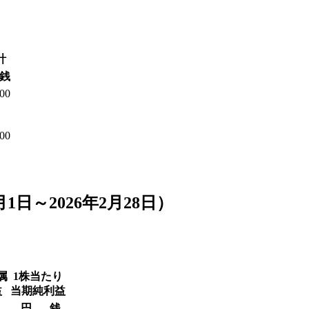
計
銭
00
00
月1日～2026年2月28日）
属
1株当たり
益
当期純利益
円
銭