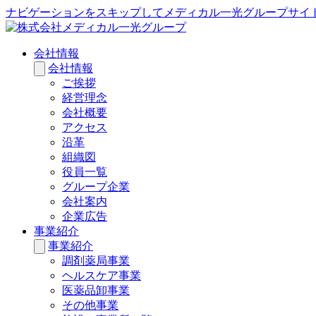
ナビゲーションをスキップしてメディカル一光グループサイ
会社情報
会社情報
ご挨拶
経営理念
会社概要
アクセス
沿革
組織図
役員一覧
グループ企業
会社案内
企業広告
事業紹介
事業紹介
調剤薬局事業
ヘルスケア事業
医薬品卸事業
その他事業