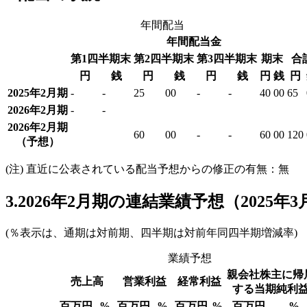
年間配当
年間配当金
第1四半期末
第2四半期末
第3四半期末
期末
合
円
銭
円
銭
円
銭
円
銭
円
2025年2月期
-
-
25
00
-
-
40
00
65
2026年2月期
-
-
2026年2月期
60
00
-
-
60
00
120
（予想）
(注) 直近に公表されている配当予想からの修正の有無：無
3.2026年2月期の連結業績予想（2025年3
(％表示は、通期は対前期、四半期は対前年同四半期増減率)
業績予想
親会社株主に帰
売上高
営業利益
経常利益
する当期純利
百万円
%
百万円
%
百万円
%
百万円
%