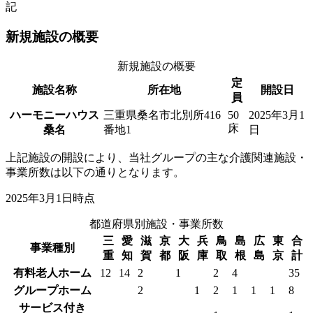
記
新規施設の概要
新規施設の概要
定
施設名称
所在地
開設日
員
ハーモニーハウス
三重県桑名市北別所416
50
2025年3月1
床
桑名
番地1
日
上記施設の開設により、当社グループの主な介護関連施設・
事業所数は以下の通りとなります。
2025年3月1日時点
都道府県別施設・事業所数
三
愛
滋
京
大
兵
鳥
島
広
東
合
事業種別
重
知
賀
都
阪
庫
取
根
島
京
計
有料老人ホーム
12
14
2
1
2
4
35
グループホーム
2
1
2
1
1
1
8
サービス付き