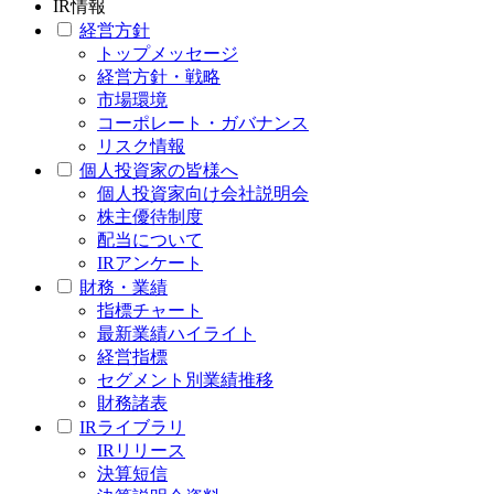
IR情報
経営方針
トップメッセージ
経営方針・戦略
市場環境
コーポレート・ガバナンス
リスク情報
個人投資家の皆様へ
個人投資家向け会社説明会
株主優待制度
配当について
IRアンケート
財務・業績
指標チャート
最新業績ハイライト
経営指標
セグメント別業績推移
財務諸表
IRライブラリ
IRリリース
決算短信