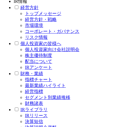
IR情報
経営方針
トップメッセージ
経営方針・戦略
市場環境
コーポレート・ガバナンス
リスク情報
個人投資家の皆様へ
個人投資家向け会社説明会
株主優待制度
配当について
IRアンケート
財務・業績
指標チャート
最新業績ハイライト
経営指標
セグメント別業績推移
財務諸表
IRライブラリ
IRリリース
決算短信