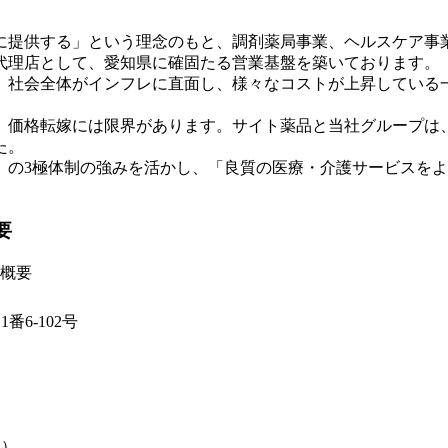
に提供する」という理念のもと、調剤薬局事業、ヘルスケア事
売代理店として、愛知県に確固たる営業基盤を築いております。
。社会全体がインフレに直面し、様々なコストが上昇している
、価格転嫁には限界があります。サイト薬品と当社グループは
た。
」の3極体制の強みを活かし、「良質の医療・介護サービスを
要
概要
6-102号
期）