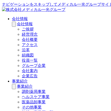
ナビゲーションをスキップしてメディカル一光グループサイ
会社情報
会社情報
ご挨拶
経営理念
会社概要
アクセス
沿革
組織図
役員一覧
グループ企業
会社案内
企業広告
事業紹介
事業紹介
調剤薬局事業
ヘルスケア事業
医薬品卸事業
その他事業