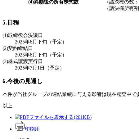
(4)異動後の所有株式数
（議決権の数：5
（議決権所有割合
5.日程
(1)取締役会決議日
2025年6月下旬（予定）
(2)契約締結日
2025年6月下旬（予定）
(3)株式譲渡実行日
2025年7月1日（予定）
6.今後の見通し
本件が当社グループの連結業績に与える影響は現在精査中で
以上
(201KB)
印刷用