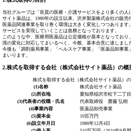
当社グループは「良質の医療・介護サービスをより多くの人
サイト薬品は、1980年の設立以来、沢井製薬株式会社の販
医薬品関連事業を取り巻く環境は大きく変化しつつあります
サービスを実現していくことは急務となっております。
このような中、医療用医薬品は公定価格が基本となっており
境の変化に対応してまいるべく、今般、基本合意に達しまし
今後も「調剤薬局事業」「ヘルスケア事業」「医薬品卸事業
まいります。
2.株式を取得する会社（株式会社サイト薬品）の概
株式を取得する会社（株式会社サイト薬品）の
(1)名称
株式会社サイト薬品
(2)所在地
愛知県稲沢市松下二丁目1番
(3)代表者の役職・氏名
代表取締役 齋藤 弘樹
(4)事業内容
医薬品卸売事業
(5)資本金
10百万円
(6)設立年月日
1980年12月4日
(7)売上高
510百万円（2024年9月