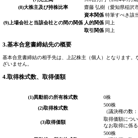
(8)大株主及び持株比率
齋藤 弘樹（愛知県稲沢市）
資本関係
特筆すべき該
(9)上場会社と当該会社との間の関係
人的関係
同上
取引関係
同上
3.基本合意書締結先の概要
基本合意書締結の相手先は、上記株主（個人）となります。
ざいません。
4.取得株式数、取得価額
(1)異動前の所有株式数
0株
500株
(2)取得株式数
（議決権の数：5
取得価額につい
(3)取得価額
なお取得に係る
500株